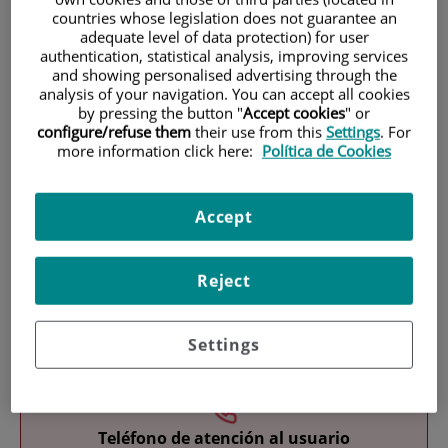
countries whose legislation does not guarantee an
adequate level of data protection) for user
authentication, statistical analysis, improving services
and showing personalised advertising through the
analysis of your navigation. You can accept all cookies
by pressing the button "
Accept cookies
" or
configure/refuse them
their use from this
Settings
. For
more information click here:
Política de Cookies
Investigación
Accept
Reject
Docencia
Settings
Teléfono de atención al usuario