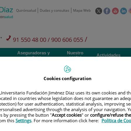
Este
Este
Este
Es
Quirónsalud
Dudas y consultas
Mapa Web
enlace
enlace
enlace
en
se
se
se
se
abrirá
abrirá
abrirá
ab
en
en
en
e
/
91 550 48 00 / 900 606 055
una
una
una
u
ventana
ventana
ventan
ve
Privados: 91 090 05 16
Aseguradoras y
Nuestro
nueva.
nueva.
nueva.
nu
Actividades
mutuas
centro
Cookies configuration
Universitario Fundación Jiménez Díaz uses its own cookies and th
Investigación
D
located in countries whose legislation does not guarantee an adequ
tection) for user authentication, statistical analysis, improving s
rsonalised advertising through the analysis of your navigation. Y
es by pressing the button "
Accept cookies
" or
configure/refuse th
900 301 013
Teléfono de atención al usuario
rom this
Settings
. For more information click here:
Política de Co