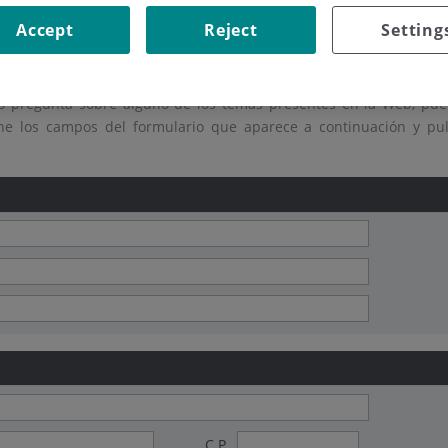
Accept
Reject
Setting
ontacto
 o pregunta sobre alguno de los temas presentes en la Web, pu
lene los campos del formulario que aparece a continuación y pu
C.P.