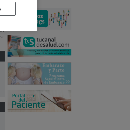
s
ede
lse