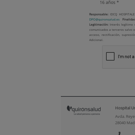
16 años *
Responsable:
IDCQ HOSPITALES
DPO@quironsalud.es
Finalidad
Legitimación:
Interés legítimo 
comunicados a terceros salvo o
acceso, rectificación, supres
Adicional.
Hospital U
Avda. Reyes
28040 Mad