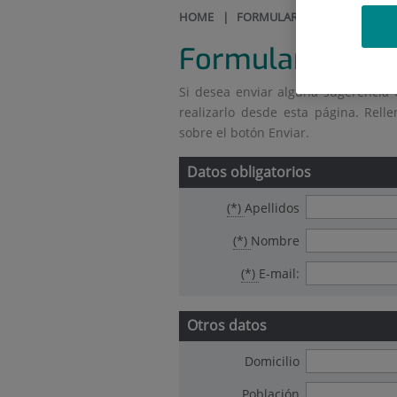
HOME
| FORMULARIO DE CONTACTO
Formulario de c
Si desea enviar alguna sugerencia
realizarlo desde esta página. Rel
sobre el botón Enviar.
Datos obligatorios
(*)
Apellidos
(*)
Nombre
(*)
E-mail:
Otros datos
Domicilio
Población