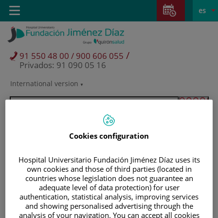
Saltar al contenido
Saltar
E
Idiom
Toggle
es
al
navigation
activo
contenido
/
91 550 48 00 / 900 606 055
Privados: 91 090 05 16
International version
Selector
de
idioma
Cookies configuration
Hospital Universitario Fundación Jiménez Díaz uses its
own cookies and those of third parties (located in
countries whose legislation does not guarantee an
adequate level of data protection) for user
authentication, statistical analysis, improving services
and showing personalised advertising through the
Pacientes y visitantes
analysis of your navigation. You can accept all cookies