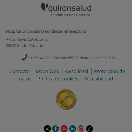
Hospital Universitario Fundación Jiménez Díaz
Avda. Reyes Católicos, 2
28040 Madrid Madrid
/
91 550 48 00 / 900 606 055
Privados: 91 090 05 16
Contacto
Mapa Web
Aviso legal
Protección de
datos
Política de cookies
Accesibilidad
Este
Este
Este
Este
Este
Enlace