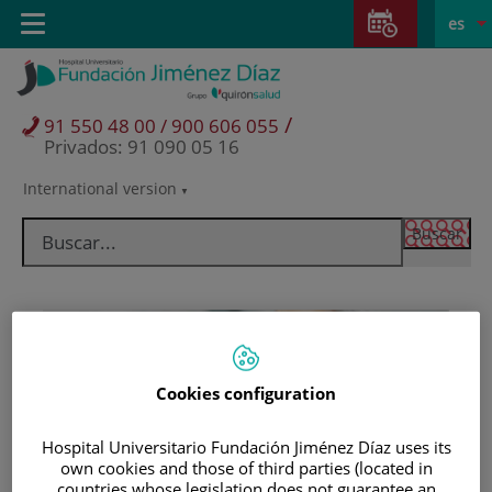
Saltar al contenido
Saltar
E
Idiom
Toggle
es
al
navigation
activo
contenido
/
91 550 48 00 / 900 606 055
Privados: 91 090 05 16
International version
Selector
de
idioma
Cookies configuration
Hospital Universitario Fundación Jiménez Díaz uses its
Pacientes y visitantes
own cookies and those of third parties (located in
countries whose legislation does not guarantee an