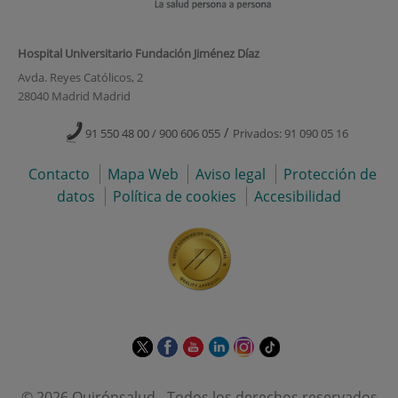
Hospital Universitario Fundación Jiménez Díaz
Avda. Reyes Católicos, 2
28040 Madrid Madrid
/
91 550 48 00 / 900 606 055
Privados: 91 090 05 16
Contacto
Mapa Web
Aviso legal
Protección de
datos
Política de cookies
Accesibilidad
Este
Este
Este
Este
Este
Enlace
enlace
enlace
enlace
enlace
enlace
a
se
se
se
se
se
una
© 2026 Quirónsalud - Todos los derechos reservados