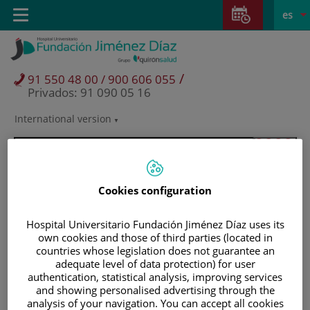
Saltar al contenido
Saltar
E
Idiom
Toggle
es
al
navigation
activo
contenido
/
91 550 48 00 / 900 606 055
Privados: 91 090 05 16
International version
Selector
de
idioma
Cookies configuration
Hospital Universitario Fundación Jiménez Díaz uses its
own cookies and those of third parties (located in
countries whose legislation does not guarantee an
adequate level of data protection) for user
authentication, statistical analysis, improving services
and showing personalised advertising through the
Pacientes y visitantes
analysis of your navigation. You can accept all cookies