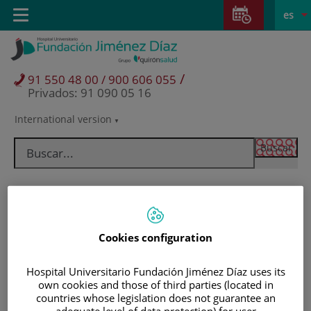
Saltar al contenido
Saltar
E
Idiom
Toggle
es
al
navigation
activo
contenido
/
91 550 48 00 / 900 606 055
Privados: 91 090 05 16
International version
Selector
de
idioma
Cookies configuration
Hospital Universitario Fundación Jiménez Díaz uses its
own cookies and those of third parties (located in
Pacientes y visitantes
countries whose legislation does not guarantee an
adequate level of data protection) for user