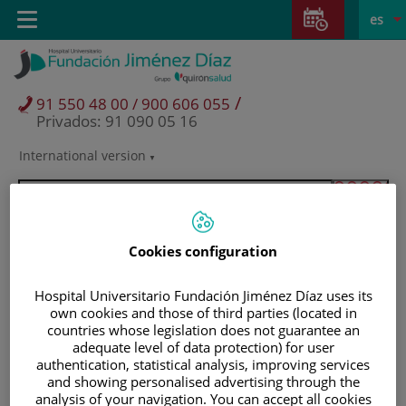
Saltar al contenido
Saltar
E
Idiom
Toggle
es
al
navigation
activo
contenido
/
91 550 48 00 / 900 606 055
Privados: 91 090 05 16
International version
Selector
de
idioma
Cookies configuration
Hospital Universitario Fundación Jiménez Díaz uses its
own cookies and those of third parties (located in
countries whose legislation does not guarantee an
adequate level of data protection) for user
authentication, statistical analysis, improving services
and showing personalised advertising through the
Pacientes y visitantes
analysis of your navigation. You can accept all cookies