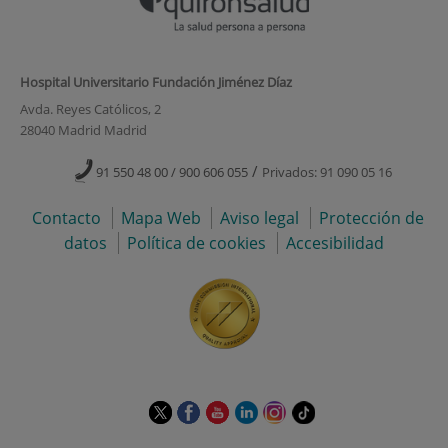
Hospital Universitario Fundación Jiménez Díaz
Avda. Reyes Católicos, 2
28040 Madrid Madrid
/
91 550 48 00 / 900 606 055
Privados: 91 090 05 16
Contacto
Mapa Web
Aviso legal
Protección de
datos
Política de cookies
Accesibilidad
Este
Este
Este
Este
Este
Enlace
enlace
enlace
enlace
enlace
enlace
a