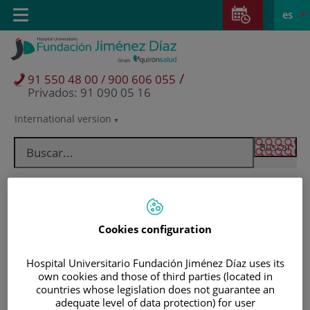
Saltar al contenido
Saltar
E
Idiom
Toggle
es
al
navigation
activo
contenido
/
91 550 48 00 / 900 606 055
Privados: 91 090 05 16
International version
Selector
de
idioma
Cookies configuration
Hospital Universitario Fundación Jiménez Díaz uses its
own cookies and those of third parties (located in
countries whose legislation does not guarantee an
Pacientes y visitantes
adequate level of data protection) for user