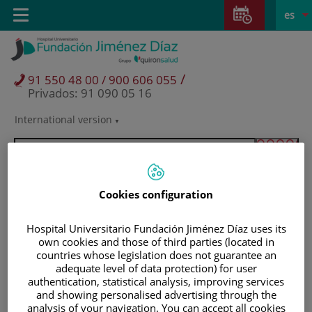
Saltar al contenido
Saltar
E
Idiom
Toggle
es
al
navigation
activo
contenido
/
91 550 48 00 / 900 606 055
Privados: 91 090 05 16
International version
Selector
de
idioma
Cookies configuration
Hospital Universitario Fundación Jiménez Díaz uses its
own cookies and those of third parties (located in
countries whose legislation does not guarantee an
adequate level of data protection) for user
authentication, statistical analysis, improving services
and showing personalised advertising through the
Pacientes y visitantes
analysis of your navigation. You can accept all cookies