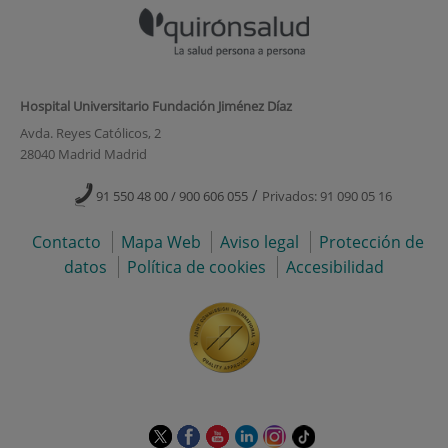
Hospital Universitario Fundación Jiménez Díaz
Avda. Reyes Católicos, 2
28040 Madrid Madrid
/
91 550 48 00 / 900 606 055
Privados: 91 090 05 16
Contacto
Mapa Web
Aviso legal
Protección de
datos
Política de cookies
Accesibilidad
Este
Este
Este
Este
Este
Enlace