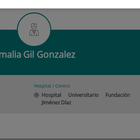
GIL GONZALEZ
malia
Gil Gonzalez
Hospital / Centro:
Hospital Universitario Fundación
Jiménez Díaz