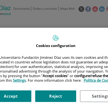
Este
Este
Este
Es
Quirónsalud
Dudas y consultas
Mapa Web
enlace
enlace
enlace
en
se
se
se
se
abrirá
abrirá
abrirá
ab
en
en
en
e
/
91 550 48 00 / 900 606 055
una
una
una
u
ventana
ventana
ventan
ve
Privados: 91 090 05 16
Aseguradoras y
Nuestro
nueva.
nueva.
nueva.
nu
Cookies configuration
Actividades
mutuas
centro
Universitario Fundación Jiménez Díaz uses its own cookies and th
located in countries whose legislation does not guarantee an adequ
tection) for user authentication, statistical analysis, improving s
rsonalised advertising through the analysis of your navigation. Y
es by pressing the button "
Accept cookies
" or
configure/refuse th
rom this
Settings
. For more information click here:
Política de Co
Investigación
D
Accept
Reject
Setting
900 301 013
Teléfono de atención al usuario