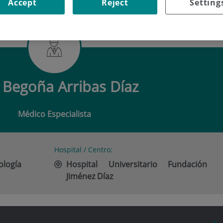
Accept
Reject
Setting
OÑA ARRIBAS DÍAZ
Begoña Arribas Díaz
Médico Especialista
Hospital / Centro:
ología
Hospital Universitario Fundación
Jiménez Díaz