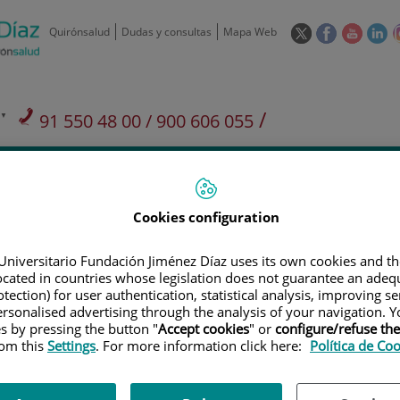
Este
Este
Este
Es
Quirónsalud
Dudas y consultas
Mapa Web
enlace
enlace
enlace
en
se
se
se
se
abrirá
abrirá
abrirá
ab
en
en
en
e
/
91 550 48 00 / 900 606 055
una
una
una
u
ventana
ventana
ventan
ve
Privados: 91 090 05 16
Aseguradoras y
Nuestro
nueva.
nueva.
nueva.
nu
Actividades
mutuas
centro
Cookies configuration
Universitario Fundación Jiménez Díaz uses its own cookies and th
located in countries whose legislation does not guarantee an adequ
tection) for user authentication, statistical analysis, improving s
Investigación
D
rsonalised advertising through the analysis of your navigation. Y
es by pressing the button "
Accept cookies
" or
configure/refuse th
rom this
Settings
. For more information click here:
Política de Co
900 301 013
Teléfono de atención al usuario