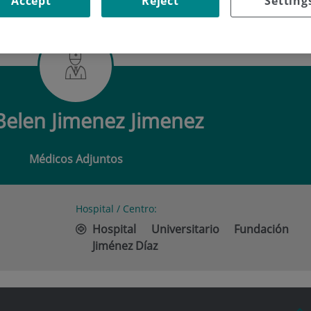
Accept
Reject
Setting
EN JIMENEZ JIMENEZ
Belen Jimenez Jimenez
Médicos Adjuntos
Hospital / Centro:
Hospital Universitario Fundación
Jiménez Díaz