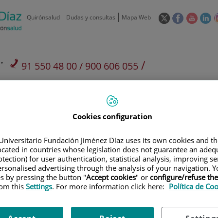
Este
Este
Este
Es
Quirónsalud
Dudas y consultas
Mapa Web
enlace
enlace
enlace
en
se
se
se
se
abrirá
abrirá
abrirá
ab
en
en
en
e
/
91 550 48 00 / 900 606 055
una
una
una
u
ventana
ventana
ventan
ve
Privados: 91 090 05 16
Aseguradoras y
Nuestro
nueva.
nueva.
nueva.
nu
Actividades
mutuas
centro
Cookies configuration
Universitario Fundación Jiménez Díaz uses its own cookies and th
located in countries whose legislation does not guarantee an adequ
tection) for user authentication, statistical analysis, improving s
Investigación
D
rsonalised advertising through the analysis of your navigation. Y
es by pressing the button "
Accept cookies
" or
configure/refuse th
rom this
Settings
. For more information click here:
Política de Co
900 301 013
Teléfono de atención al usuario