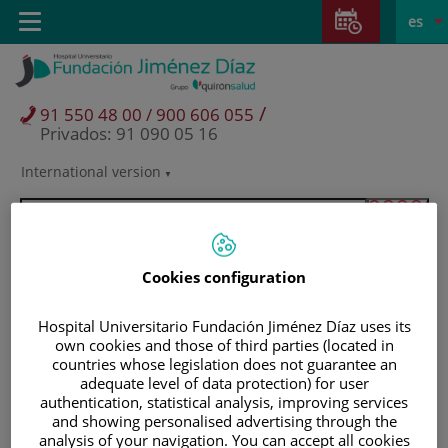
Saltar al contenido
Saltar
E
Idiom
Toggle
es
al
navigation
activo
contenido
/
91 550 48 00 / 900 606 055
Privados: 91 090 05 16
International version
Selector
de
idioma
Cookies configuration
Hospital Universitario Fundación Jiménez Díaz uses its
own cookies and those of third parties (located in
countries whose legislation does not guarantee an
adequate level of data protection) for user
authentication, statistical analysis, improving services
and showing personalised advertising through the
Pacientes y visitantes
analysis of your navigation. You can accept all cookies