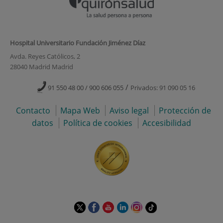
Hospital Universitario Fundación Jiménez Díaz
Avda. Reyes Católicos, 2
28040 Madrid Madrid
/
91 550 48 00 / 900 606 055
Privados: 91 090 05 16
Contacto
Mapa Web
Aviso legal
Protección de
datos
Política de cookies
Accesibilidad
Este
Este
Este
Este
Este
Enlace
enlace
enlace
enlace
enlace
enlace
a