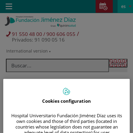
Saltar al contenido
Saltar
E
Idiom
Toggle
es
al
navigation
activo
contenido
/
91 550 48 00 / 900 606 055
Privados: 91 090 05 16
International version
Selector
de
idioma
Cookies configuration
Hospital Universitario Fundación Jiménez Díaz uses its
own cookies and those of third parties (located in
Pacientes y visitantes
countries whose legislation does not guarantee an
adequate level of data protection) for user