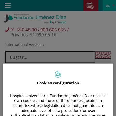
Saltar al contenido
Saltar
E
Idiom
Toggle
es
al
navigation
activo
contenido
/
91 550 48 00 / 900 606 055
Privados: 91 090 05 16
International version
Selector
de
idioma
Cookies configuration
Hospital Universitario Fundación Jiménez Díaz uses its
own cookies and those of third parties (located in
countries whose legislation does not guarantee an
Pacientes y visitantes
adequate level of data protection) for user
authentication, statistical analysis, improving services