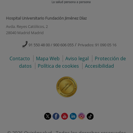
Hospital Universitario Fundación Jiménez Díaz
Avda. Reyes Católicos, 2
28040 Madrid Madrid
/
91 550 48 00 / 900 606 055
Privados: 91 090 05 16
Contacto
Mapa Web
Aviso legal
Protección de
datos
Política de cookies
Accesibilidad
Este
Este
Este
Este
Este
Enlace
enlace
enlace
enlace
enlace
enlace
a
se
se
se
se
se
una