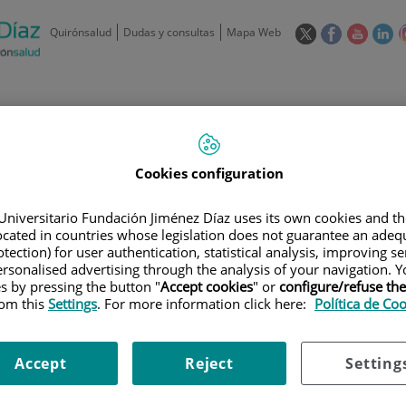
Este
Este
Este
Es
Quirónsalud
Dudas y consultas
Mapa Web
enlace
enlace
enlace
en
se
se
se
se
abrirá
abrirá
abrirá
ab
en
en
en
e
/
91 550 48 00 / 900 606 055
una
una
una
u
ventana
ventana
ventan
ve
Privados: 91 090 05 16
Aseguradoras y
Nuestro
nueva.
nueva.
nueva.
nu
Actividades
Cookies configuration
mutuas
centro
Universitario Fundación Jiménez Díaz uses its own cookies and th
located in countries whose legislation does not guarantee an adequ
tection) for user authentication, statistical analysis, improving s
rsonalised advertising through the analysis of your navigation. Y
es by pressing the button "
Accept cookies
" or
configure/refuse th
Investigación
D
rom this
Settings
. For more information click here:
Política de Co
Accept
Reject
Setting
900 301 013
Teléfono de atención al usuario