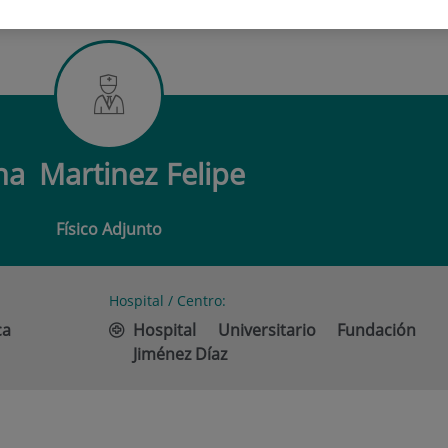
TINEZ FELIPE
na
Martinez Felipe
Físico Adjunto
Hospital / Centro:
ca
Hospital Universitario Fundación
Jiménez Díaz