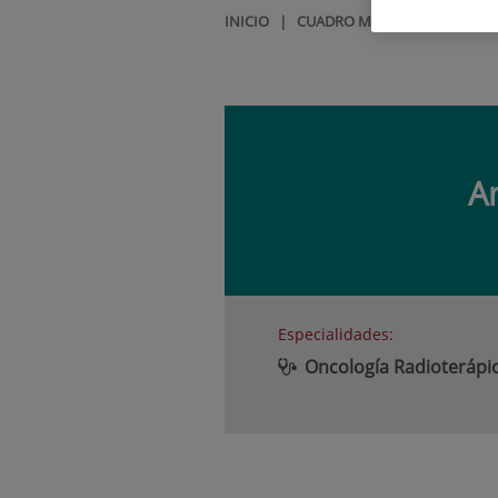
INICIO
|
CUADRO MÉDICO
|
ANA MAR
A
Especialidades:
Oncología Radioterápi