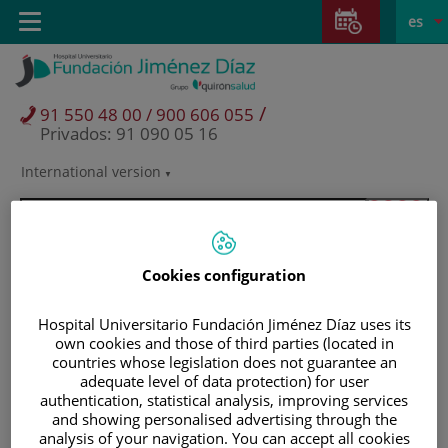
Saltar al contenido
Saltar
E
Idiom
Toggle
es
al
navigation
activo
contenido
/
91 550 48 00 / 900 606 055
Privados: 91 090 05 16
International version
Selector
de
idioma
Cookies configuration
Hospital Universitario Fundación Jiménez Díaz uses its
own cookies and those of third parties (located in
countries whose legislation does not guarantee an
adequate level of data protection) for user
authentication, statistical analysis, improving services
and showing personalised advertising through the
Pacientes y visitantes
analysis of your navigation. You can accept all cookies