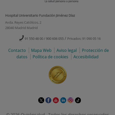
Hospital Universitario Fundación Jiménez Díaz
Avda. Reyes Católicos, 2
28040 Madrid Madrid
/
91 550 48 00 / 900 606 055
Privados: 91 090 05 16
Contacto
Mapa Web
Aviso legal
Protección de
datos
Política de cookies
Accesibilidad
Este
Este
Este
Este
Este
Enlace
enlace
enlace
enlace
enlace
enlace
a
se
se
se
se
se
una
© 2026 Quirónsalud - Todos los derechos reservados