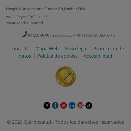
Hospital Universitario Fundación Jiménez Díaz
Avda. Reyes Católicos, 2
28040 Madrid Madrid
/
91 550 48 00 / 900 606 055
Privados: 91 090 05 16
Contacto
Mapa Web
Aviso legal
Protección de
datos
Política de cookies
Accesibilidad
Este
Este
Este
Este
Este
Enlace
enlace
enlace
enlace
enlace
enlace
a
se
se
se
se
se
una
© 2026 Quirónsalud - Todos los derechos reservados
abrirá
abrirá
abrirá
abrirá
abrirá
aplicación
en
en
en
en
en
externa.