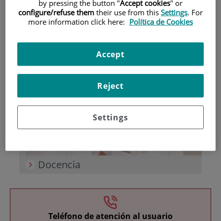
by pressing the button "
Accept cookies
" or
configure/refuse them
their use from this
Settings
. For
more information click here:
Política de Cookies
Accept
Investigación
Reject
Settings
Docencia
Teléfono de atención al usuario