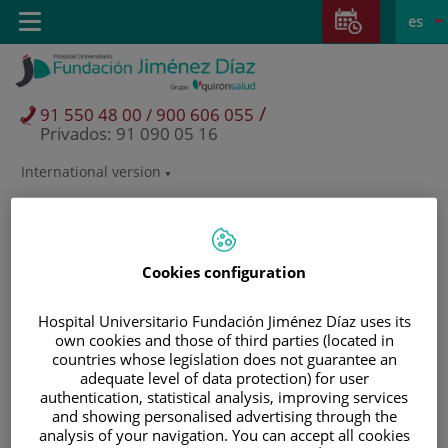
Saltar al contenido
Saltar
E
Idiom
Toggle
es
al
navigation
activo
contenido
/
91 550 48 00 / 900 606 055
Privados: 91 090 05 16
International version
Selector
de
idioma
Cookies configuration
Hospital Universitario Fundación Jiménez Díaz uses its
own cookies and those of third parties (located in
countries whose legislation does not guarantee an
adequate level of data protection) for user
authentication, statistical analysis, improving services
and showing personalised advertising through the
Pacientes y visitantes
analysis of your navigation. You can accept all cookies