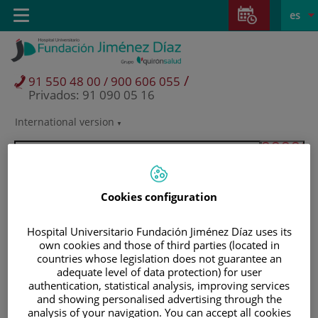
Saltar al contenido
Saltar
E
Idiom
Toggle
es
al
navigation
activo
contenido
/
91 550 48 00 / 900 606 055
Privados: 91 090 05 16
International version
Selector
de
idioma
Cookies configuration
Hospital Universitario Fundación Jiménez Díaz uses its
own cookies and those of third parties (located in
countries whose legislation does not guarantee an
adequate level of data protection) for user
authentication, statistical analysis, improving services
and showing personalised advertising through the
Pacientes y visitantes
analysis of your navigation. You can accept all cookies