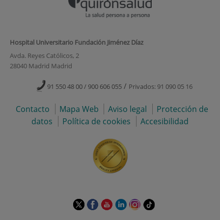
Hospital Universitario Fundación Jiménez Díaz
Avda. Reyes Católicos, 2
28040 Madrid Madrid
/
91 550 48 00 / 900 606 055
Privados: 91 090 05 16
Contacto
Mapa Web
Aviso legal
Protección de
datos
Política de cookies
Accesibilidad
Este
Este
Este
Este
Este
Enlace
enlace
enlace
enlace
enlace
enlace
a