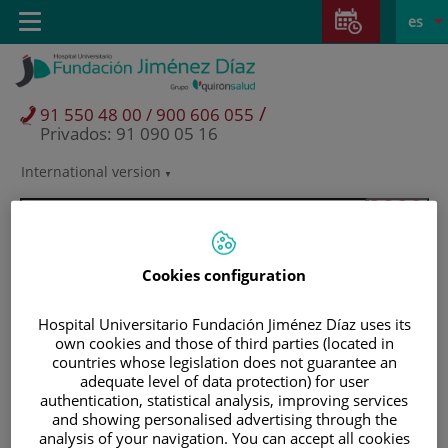
Saltar al contenido
Saltar
E
Idiom
Toggle
es
al
navigation
activo
contenido
/
91 550 48 00 / 900 606 055
Privados: 91 090 05 16
International version
Selector
de
idioma
Cookies configuration
Hospital Universitario Fundación Jiménez Díaz uses its
own cookies and those of third parties (located in
countries whose legislation does not guarantee an
adequate level of data protection) for user
authentication, statistical analysis, improving services
and showing personalised advertising through the
Pacientes y visitantes
analysis of your navigation. You can accept all cookies