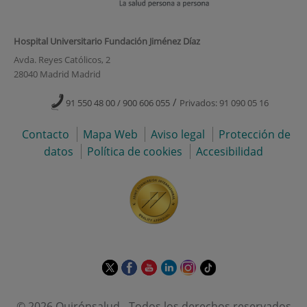
Hospital Universitario Fundación Jiménez Díaz
Avda. Reyes Católicos, 2
28040 Madrid Madrid
/
91 550 48 00 / 900 606 055
Privados: 91 090 05 16
Contacto
Mapa Web
Aviso legal
Protección de
datos
Política de cookies
Accesibilidad
Este
Este
Este
Este
Este
Enlace
enlace
enlace
enlace
enlace
enlace
a
se
se
se
se
se
una
© 2026 Quirónsalud - Todos los derechos reservados