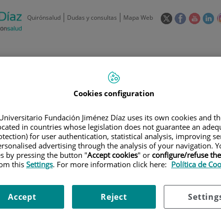
Este
Este
Este
Es
Quirónsalud
Dudas y consultas
Mapa Web
enlace
enlace
enlace
en
se
se
se
se
abrirá
abrirá
abrirá
ab
en
en
en
e
/
91 550 48 00 / 900 606 055
una
una
una
u
ventana
ventana
ventan
ve
Privados: 91 090 05 16
Aseguradoras y
Nuestro
nueva.
nueva.
nueva.
nu
Cookies configuration
Actividades
mutuas
centro
Universitario Fundación Jiménez Díaz uses its own cookies and th
located in countries whose legislation does not guarantee an adequ
tection) for user authentication, statistical analysis, improving s
rsonalised advertising through the analysis of your navigation. Y
es by pressing the button "
Accept cookies
" or
configure/refuse th
rom this
Settings
. For more information click here:
Política de Co
Investigación
D
Accept
Reject
Setting
900 301 013
Teléfono de atención al usuario