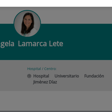
 LAMARCA LETE
gela
Lamarca Lete
Hospital / Centro:
Hospital Universitario Fundación
Jiménez Díaz