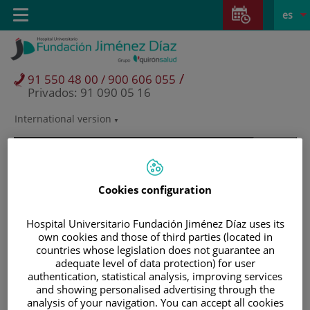
Saltar al contenido
Saltar
E
Idiom
Toggle
es
al
navigation
activo
contenido
/
91 550 48 00 / 900 606 055
Privados: 91 090 05 16
International version
Selector
de
idioma
Cookies configuration
Hospital Universitario Fundación Jiménez Díaz uses its
own cookies and those of third parties (located in
countries whose legislation does not guarantee an
adequate level of data protection) for user
authentication, statistical analysis, improving services
and showing personalised advertising through the
Pacientes y visitantes
analysis of your navigation. You can accept all cookies