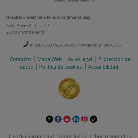
Hospital Universitario Fundación Jiménez Díaz
Avda. Reyes Católicos, 2
28040 Madrid Madrid
/
91 550 48 00 / 900 606 055
Privados: 91 090 05 16
Contacto
Mapa Web
Aviso legal
Protección de
datos
Política de cookies
Accesibilidad
Este
Este
Este
Este
Este
Enlace
enlace
enlace
enlace
enlace
enlace
a
se
se
se
se
se
una
© 2026 Quirónsalud - Todos los derechos reservados
abrirá
abrirá
abrirá
abrirá
abrirá
aplicación