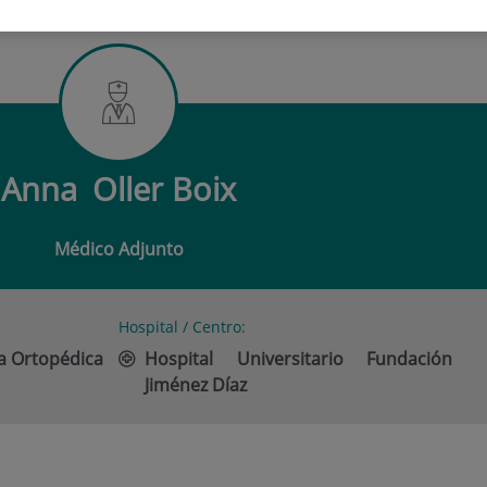
LLER BOIX
Anna
Oller Boix
Médico Adjunto
Hospital / Centro:
ía Ortopédica
Hospital Universitario Fundación
Jiménez Díaz