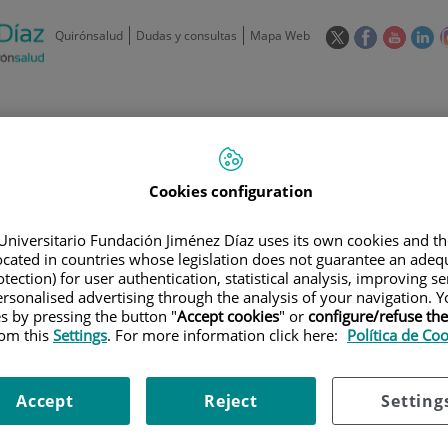
Este
Este
Este
Es
Quirónsalud
Dudas y consultas
Mapa Web
enlace
enlace
enlace
en
se
se
se
se
abrirá
abrirá
abrirá
ab
en
en
en
e
/
91 550 48 00 / 900 606 055
una
una
una
u
ventana
ventana
ventan
ve
Privados: 91 090 05 16
Aseguradoras y
Nuestro
nueva.
nueva.
nueva.
nu
Actividades
Cookies configuration
mutuas
centro
Universitario Fundación Jiménez Díaz uses its own cookies and th
located in countries whose legislation does not guarantee an adequ
tection) for user authentication, statistical analysis, improving s
rsonalised advertising through the analysis of your navigation. Y
es by pressing the button "
Accept cookies
" or
configure/refuse th
Investigación
D
rom this
Settings
. For more information click here:
Política de Co
Accept
Reject
Setting
900 301 013
Teléfono de atención al usuario