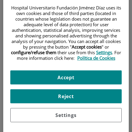
Hospital Universitario Fundación Jiménez Díaz uses its
own cookies and those of third parties (located in
countries whose legislation does not guarantee an
adequate level of data protection) for user
authentication, statistical analysis, improving services
and showing personalised advertising through the
analysis of your navigation. You can accept all cookies
Investigación
by pressing the button "
Accept cookies
" or
configure/refuse them
their use from this
Settings
. For
more information click here:
Política de Cookies
Accept
Reject
Docencia
Settings
Teléfono de atención al usuario