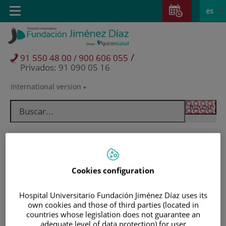
Saltar al contenido
Saltar
E
Idiom
Toggle
es
al
navigation
activo
contenido
/
91 550 48 00 / 900 606 055
Privados: 91 090 05 16
International version
Selector
de
idioma
Cookies configuration
Hospital Universitario Fundación Jiménez Díaz uses its
own cookies and those of third parties (located in
countries whose legislation does not guarantee an
Pacientes y visitantes
adequate level of data protection) for user