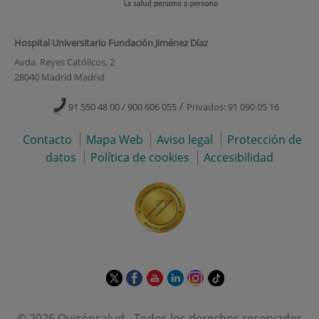
Hospital Universitario Fundación Jiménez Díaz
Avda. Reyes Católicos, 2
28040 Madrid Madrid
/
91 550 48 00 / 900 606 055
Privados: 91 090 05 16
Contacto
Mapa Web
Aviso legal
Protección de
datos
Política de cookies
Accesibilidad
Este
Este
Este
Este
Este
Enlace
enlace
enlace
enlace
enlace
enlace
a
se
se
se
se
se
una
© 2026 Quirónsalud - Todos los derechos reservados