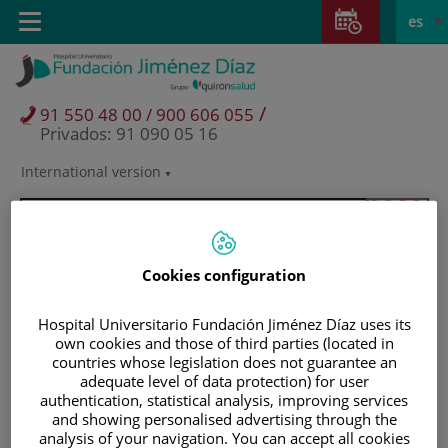
Saltar al contenido
Saltar
E
Idiom
Toggle
es
al
navigation
activo
contenido
/
91 550 48 00 / 900 606 055
Privados: 91 090 05 16
International version
Selector
de
idioma
Cookies configuration
Hospital Universitario Fundación Jiménez Díaz uses its
own cookies and those of third parties (located in
countries whose legislation does not guarantee an
adequate level of data protection) for user
authentication, statistical analysis, improving services
and showing personalised advertising through the
Pacientes y visitantes
analysis of your navigation. You can accept all cookies