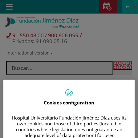
Saltar al contenido
Saltar
E
Idiom
Toggle
es
al
navigation
activo
contenido
/
91 550 48 00 / 900 606 055
Privados: 91 090 05 16
International version
Selector
de
idioma
Cookies configuration
Hospital Universitario Fundación Jiménez Díaz uses its
own cookies and those of third parties (located in
countries whose legislation does not guarantee an
Pacientes y visitantes
adequate level of data protection) for user