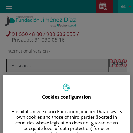
Saltar al contenido
Saltar
E
Idiom
Toggle
es
al
navigation
activo
contenido
/
91 550 48 00 / 900 606 055
Privados: 91 090 05 16
International version
Selector
de
idioma
Cookies configuration
Hospital Universitario Fundación Jiménez Díaz uses its
own cookies and those of third parties (located in
countries whose legislation does not guarantee an
Pacientes y visitantes
adequate level of data protection) for user