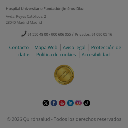
Hospital Universitario Fundación Jiménez Díaz
Avda. Reyes Católicos, 2
28040 Madrid Madrid
/
91 550 48 00 / 900 606 055
Privados: 91 090 05 16
Contacto
Mapa Web
Aviso legal
Protección de
datos
Política de cookies
Accesibilidad
Este
Este
Este
Este
Este
Enlace
enlace
enlace
enlace
enlace
enlace
a
se
se
se
se
se
una
© 2026 Quirónsalud - Todos los derechos reservados
abrirá
abrirá
abrirá
abrirá
abrirá
aplicación
en
en
en
en
en
externa.