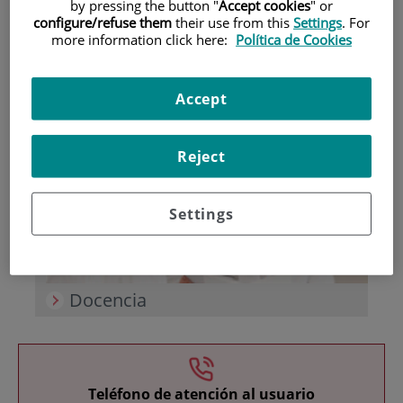
by pressing the button "
Accept cookies
" or
configure/refuse them
their use from this
Settings
. For
more information click here:
Política de Cookies
Accept
Investigación
Reject
Settings
Docencia
Teléfono de atención al usuario