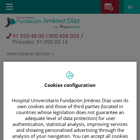
Saltar al contenido
Saltar
E
Idiom
Toggle
es
al
navigation
activo
contenido
/
91 550 48 00 / 900 606 055
Privados: 91 090 05 16
International version
Selector
de
idioma
Cookies configuration
Hospital Universitario Fundación Jiménez Díaz uses its
own cookies and those of third parties (located in
countries whose legislation does not guarantee an
adequate level of data protection) for user
authentication, statistical analysis, improving services
and showing personalised advertising through the
Pacientes y visitantes
analysis of your navigation. You can accept all cookies