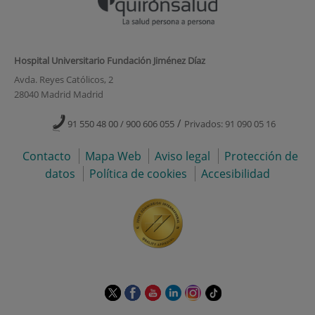
Hospital Universitario Fundación Jiménez Díaz
Avda. Reyes Católicos, 2
28040 Madrid Madrid
/
91 550 48 00 / 900 606 055
Privados: 91 090 05 16
Contacto
Mapa Web
Aviso legal
Protección de
datos
Política de cookies
Accesibilidad
Este
Este
Este
Este
Este
Enlace
enlace
enlace
enlace
enlace
enlace
a