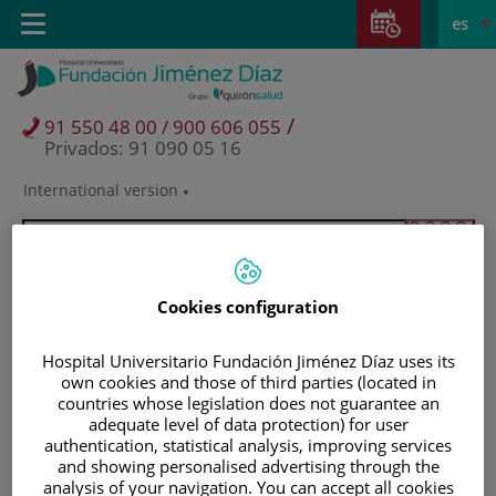
Saltar al contenido
Saltar
E
Idiom
Toggle
es
al
navigation
activo
contenido
/
91 550 48 00 / 900 606 055
Privados: 91 090 05 16
International version
Selector
de
idioma
Cookies configuration
Hospital Universitario Fundación Jiménez Díaz uses its
own cookies and those of third parties (located in
countries whose legislation does not guarantee an
adequate level of data protection) for user
authentication, statistical analysis, improving services
and showing personalised advertising through the
Pacientes y visitantes
analysis of your navigation. You can accept all cookies