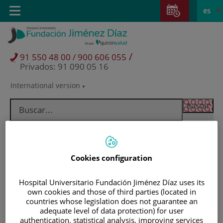
Saltar al contenido
Saltar
E
Idiom
Toggle
es
al
navigation
activo
contenido
/
91 550 48 00 / 900 606 055
Privados: 91 090 05 16
International version
Selector
de
idioma
Cookies configuration
Hospital Universitario Fundación Jiménez Díaz uses its
own cookies and those of third parties (located in
countries whose legislation does not guarantee an
adequate level of data protection) for user
Pacientes y visitantes
authentication, statistical analysis, improving services