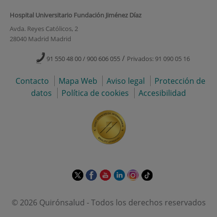
Hospital Universitario Fundación Jiménez Díaz
Avda. Reyes Católicos, 2
28040 Madrid Madrid
/
91 550 48 00 / 900 606 055
Privados: 91 090 05 16
Contacto
Mapa Web
Aviso legal
Protección de
datos
Política de cookies
Accesibilidad
Este
Este
Este
Este
Este
Enlace
enlace
enlace
enlace
enlace
enlace
a
se
se
se
se
se
una
© 2026 Quirónsalud - Todos los derechos reservados
abrirá
abrirá
abrirá
abrirá
abrirá
aplicación
en
en
en
en
en
externa.