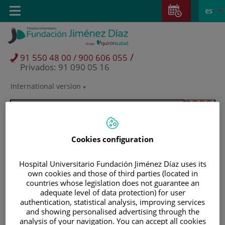
Saltar al contenido
Saltar
E
Idiom
Toggle
es
al
navigation
activo
contenido
/
91 550 48 00 / 900 606 055
Privados: 91 090 05 16
International version
Selector
de
idioma
Cookies configuration
Hospital Universitario Fundación Jiménez Díaz uses its
own cookies and those of third parties (located in
countries whose legislation does not guarantee an
adequate level of data protection) for user
authentication, statistical analysis, improving services
and showing personalised advertising through the
Pacientes y visitantes
analysis of your navigation. You can accept all cookies