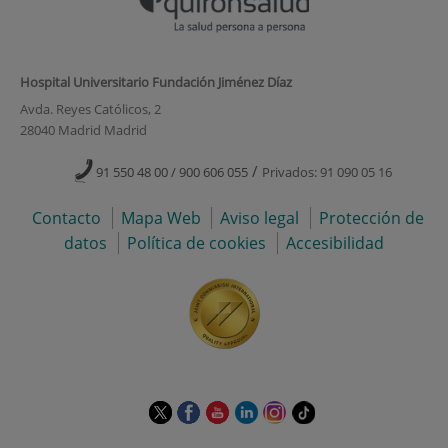
Hospital Universitario Fundación Jiménez Díaz
Avda. Reyes Católicos, 2
28040 Madrid Madrid
/
91 550 48 00 / 900 606 055
Privados: 91 090 05 16
Contacto
Mapa Web
Aviso legal
Protección de
datos
Política de cookies
Accesibilidad
Este
Este
Este
Este
Este
Enlace
enlace
enlace
enlace
enlace
enlace
a