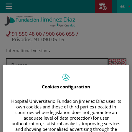
Saltar al contenido
Saltar
E
Idiom
Toggle
es
al
navigation
activo
contenido
/
91 550 48 00 / 900 606 055
Privados: 91 090 05 16
International version
Selector
de
idioma
Cookies configuration
Hospital Universitario Fundación Jiménez Díaz uses its
own cookies and those of third parties (located in
countries whose legislation does not guarantee an
adequate level of data protection) for user
authentication, statistical analysis, improving services
Pacientes y visitantes
and showing personalised advertising through the