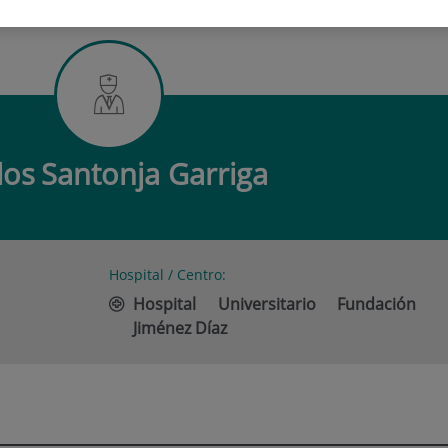
 SANTONJA GARRIGA
los
Santonja Garriga
Hospital / Centro:
Hospital Universitario Fundación
Jiménez Díaz