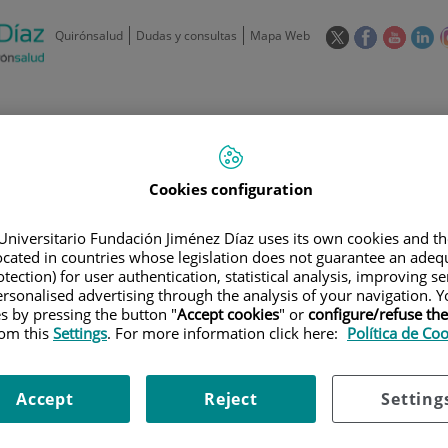
Este
Este
Este
Es
Quirónsalud
Dudas y consultas
Mapa Web
enlace
enlace
enlace
en
se
se
se
se
abrirá
abrirá
abrirá
ab
en
en
en
e
/
91 550 48 00 / 900 606 055
una
una
una
u
ventana
ventana
ventan
ve
Privados: 91 090 05 16
Aseguradoras y
Nuestro
nueva.
nueva.
nueva.
nu
Cookies configuration
Actividades
mutuas
centro
Universitario Fundación Jiménez Díaz uses its own cookies and th
located in countries whose legislation does not guarantee an adequ
tection) for user authentication, statistical analysis, improving s
rsonalised advertising through the analysis of your navigation. Y
es by pressing the button "
Accept cookies
" or
configure/refuse th
rom this
Settings
. For more information click here:
Política de Co
Investigación
D
Accept
Reject
Setting
900 301 013
Teléfono de atención al usuario