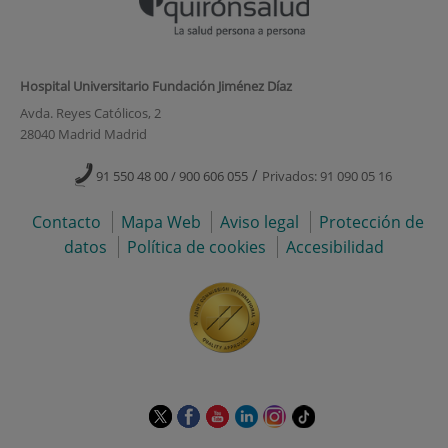
Hospital Universitario Fundación Jiménez Díaz
Avda. Reyes Católicos, 2
28040 Madrid Madrid
/
91 550 48 00 / 900 606 055
Privados: 91 090 05 16
Contacto
Mapa Web
Aviso legal
Protección de
datos
Política de cookies
Accesibilidad
Este
Este
Este
Este
Este
Enlace
enlace
enlace
enlace
enlace
enlace
a