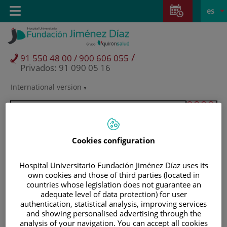
Saltar al contenido
Saltar
E
Idiom
Toggle
es
al
navigation
activo
contenido
/
91 550 48 00 / 900 606 055
Privados: 91 090 05 16
International version
Selector
de
idioma
Cookies configuration
Hospital Universitario Fundación Jiménez Díaz uses its
own cookies and those of third parties (located in
countries whose legislation does not guarantee an
adequate level of data protection) for user
authentication, statistical analysis, improving services
and showing personalised advertising through the
Pacientes y visitantes
analysis of your navigation. You can accept all cookies