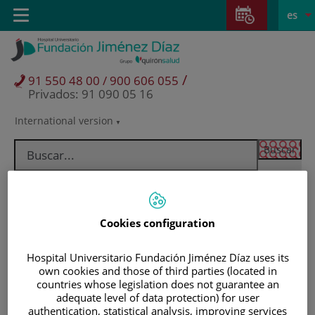
Saltar al contenido
Saltar
E
Idiom
Toggle
es
al
navigation
activo
contenido
/
91 550 48 00 / 900 606 055
Privados: 91 090 05 16
International version
Selector
de
idioma
Cookies configuration
Hospital Universitario Fundación Jiménez Díaz uses its
own cookies and those of third parties (located in
countries whose legislation does not guarantee an
adequate level of data protection) for user
Pacientes y visitantes
authentication, statistical analysis, improving services