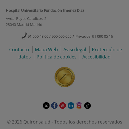
Hospital Universitario Fundación Jiménez Díaz
Avda. Reyes Católicos, 2
28040 Madrid Madrid
/
91 550 48 00 / 900 606 055
Privados: 91 090 05 16
Contacto
Mapa Web
Aviso legal
Protección de
datos
Política de cookies
Accesibilidad
Este
Este
Este
Este
Este
Enlace
enlace
enlace
enlace
enlace
enlace
a
se
se
se
se
se
una
© 2026 Quirónsalud - Todos los derechos reservados
abrirá
abrirá
abrirá
abrirá
abrirá
aplicación
en
en
en
en
en
externa.