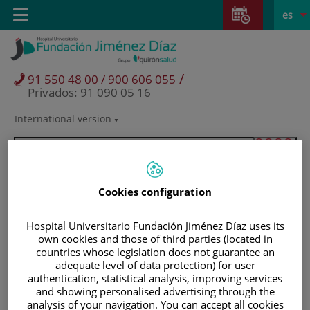
Saltar al contenido
Saltar
E
Idiom
Toggle
es
al
navigation
activo
contenido
/
91 550 48 00 / 900 606 055
Privados: 91 090 05 16
International version
Selector
de
idioma
Cookies configuration
Hospital Universitario Fundación Jiménez Díaz uses its
own cookies and those of third parties (located in
countries whose legislation does not guarantee an
adequate level of data protection) for user
authentication, statistical analysis, improving services
and showing personalised advertising through the
Pacientes y visitantes
analysis of your navigation. You can accept all cookies