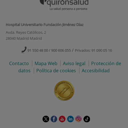
Hospital Universitario Fundación Jiménez Díaz
Avda. Reyes Católicos, 2
28040 Madrid Madrid
/
91 550 48 00 / 900 606 055
Privados: 91 090 05 16
Contacto
Mapa Web
Aviso legal
Protección de
datos
Política de cookies
Accesibilidad
Este
Este
Este
Este
Este
Enlace
enlace
enlace
enlace
enlace
enlace
a