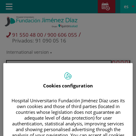
Saltar al contenido
Saltar
E
Idiom
Toggle
es
al
navigation
activo
contenido
/
91 550 48 00 / 900 606 055
Privados: 91 090 05 16
International version
Selector
de
idioma
Cookies configuration
Hospital Universitario Fundación Jiménez Díaz uses its
own cookies and those of third parties (located in
countries whose legislation does not guarantee an
adequate level of data protection) for user
authentication, statistical analysis, improving services
Pacientes y visitantes
and showing personalised advertising through the
analysis of your navigation. You can accept all cookies