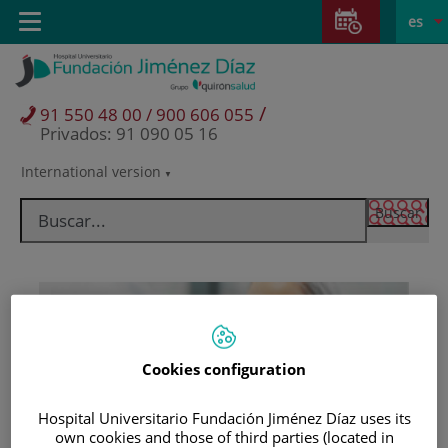
Saltar al contenido
Saltar
E
Idiom
Toggle
es
al
navigation
activo
contenido
/
91 550 48 00 / 900 606 055
Privados: 91 090 05 16
International version
Selector
de
idioma
Cookies configuration
Hospital Universitario Fundación Jiménez Díaz uses its
Pacientes y visitantes
own cookies and those of third parties (located in