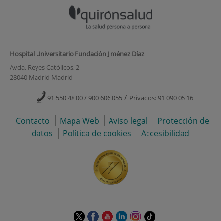
Hospital Universitario Fundación Jiménez Díaz
Avda. Reyes Católicos, 2
28040 Madrid Madrid
/
91 550 48 00 / 900 606 055
Privados: 91 090 05 16
Contacto
Mapa Web
Aviso legal
Protección de
datos
Política de cookies
Accesibilidad
Este
Este
Este
Este
Este
Enlace