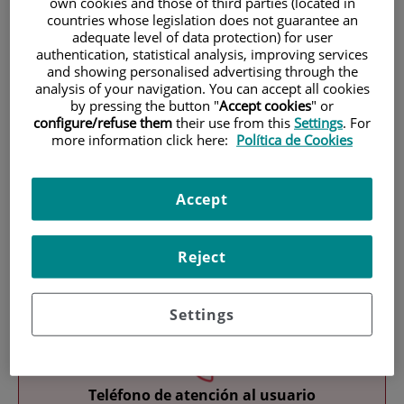
own cookies and those of third parties (located in
countries whose legislation does not guarantee an
adequate level of data protection) for user
authentication, statistical analysis, improving services
and showing personalised advertising through the
analysis of your navigation. You can accept all cookies
by pressing the button "
Accept cookies
" or
configure/refuse them
their use from this
Settings
. For
Investigación
more information click here:
Política de Cookies
Accept
Reject
Docencia
Settings
Teléfono de atención al usuario