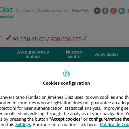
Este
Este
Este
Es
Quirónsalud
Dudas y consultas
Mapa Web
enlace
enlace
enlace
en
se
se
se
se
abrirá
abrirá
abrirá
ab
en
en
en
e
/
91 550 48 00 / 900 606 055
una
una
una
u
ventana
ventana
ventan
ve
Privados: 91 090 05 16
Aseguradoras y
Nuestro
nueva.
nueva.
nueva.
nu
Actividades
mutuas
centro
Cookies configuration
Investigación
D
Universitario Fundación Jiménez Díaz uses its own cookies and th
located in countries whose legislation does not guarantee an adequ
tection) for user authentication, statistical analysis, improving s
rsonalised advertising through the analysis of your navigation. Y
900 301 013
Teléfono de atención al usuario
es by pressing the button "
Accept cookies
" or
configure/refuse th
rom this
Settings
. For more information click here:
Política de Co