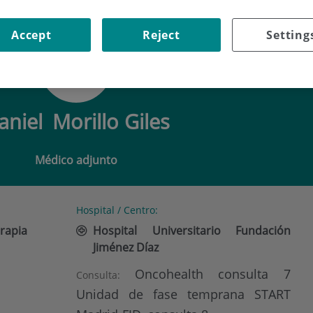
MORILLO GILES
Accept
Reject
Setting
aniel
Morillo Giles
Médico adjunto
Hospital / Centro:
rapia
Hospital Universitario Fundación
Jiménez Díaz
Oncohealth consulta 7
Consulta:
Unidad de fase temprana START