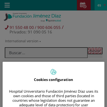
Saltar al contenido
Saltar
E
Idiom
Toggle
es
al
navigation
activo
contenido
/
91 550 48 00 / 900 606 055
Privados: 91 090 05 16
International version
Selector
de
idioma
Cookies configuration
Hospital Universitario Fundación Jiménez Díaz uses its
own cookies and those of third parties (located in
countries whose legislation does not guarantee an
Pacientes y visitantes
adequate level of data protection) for user