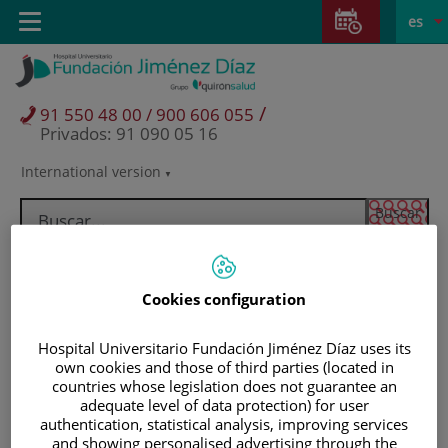
Saltar al contenido
Saltar
E
Idiom
Toggle
es
al
navigation
activo
contenido
/
91 550 48 00 / 900 606 055
Privados: 91 090 05 16
International version
Selector
de
idioma
Cookies configuration
Hospital Universitario Fundación Jiménez Díaz uses its
own cookies and those of third parties (located in
countries whose legislation does not guarantee an
adequate level of data protection) for user
authentication, statistical analysis, improving services
Pacientes y visitantes
and showing personalised advertising through the