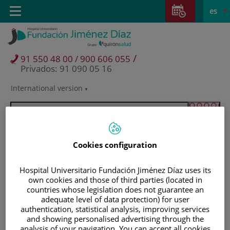
Saltar al contenido
Saltar
E
Idiom
Toggle
es
al
navigation
activo
contenido
/
91 550 48 00 / 900 606 055
Privados: 91 090 05 16
International version
Selector
de
idioma
Cookies configuration
Hospital Universitario Fundación Jiménez Díaz uses its
own cookies and those of third parties (located in
countries whose legislation does not guarantee an
adequate level of data protection) for user
authentication, statistical analysis, improving services
Pacientes y visitantes
and showing personalised advertising through the
analysis of your navigation. You can accept all cookies