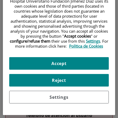
Hospital Universitario Fundación Jiménez Díaz uses its
own cookies and those of third parties (located in
countries whose legislation does not guarantee an
adequate level of data protection) for user
authentication, statistical analysis, improving services
and showing personalised advertising through the
analysis of your navigation. You can accept all cookies
by pressing the button "
Accept cookies
" or
Investigación
configure/refuse them
their use from this
Settings
. For
more information click here:
Política de Cookies
Accept
Reject
Docencia
Settings
Teléfono de atención al usuario