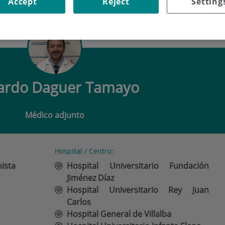
Accept
Reject
Setting
O DAGUER TAMAYO
ardo
Daguer Tamayo
Médico adjunto
Hospital / Centro:
nista
Hospital Universitario Fundación
Jiménez Díaz
Hospital Universitario Rey Juan
Carlos
Hospital General de Villalba