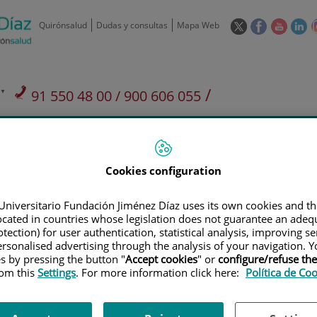
Este
Este
Este
Es
Quirónsalud
Dudas y consultas
Mapa Web
enlace
enlace
enlace
en
se
se
se
se
abrirá
abrirá
abrirá
ab
en
en
en
e
/
91 550 48 00 / 900 606 055
una
una
una
u
ventana
ventana
ventan
ve
Privados: 91 090 05 16
Aseguradoras y
Nuestro
nueva.
nueva.
nueva.
nu
Actividades
mutuas
centro
Cookies configuration
Universitario Fundación Jiménez Díaz uses its own cookies and th
located in countries whose legislation does not guarantee an adequ
tection) for user authentication, statistical analysis, improving s
Investigación
D
rsonalised advertising through the analysis of your navigation. Y
es by pressing the button "
Accept cookies
" or
configure/refuse th
rom this
Settings
. For more information click here:
Política de Co
900 301 013
Teléfono de atención al usuario