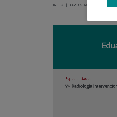
INICIO
|
CUADRO MÉDICO
|
EDUARD
Edu
Especialidades:
Radiología Intervencio