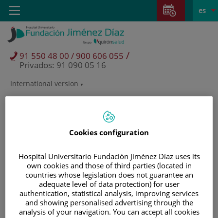
Saltar al contenido
Saltar
E
Idiom
Toggle
es
al
navigation
activo
contenido
/
91 550 48 00 / 900 606 055
Privados: 91 090 05 16
International version
Selector
de
idioma
Cookies configuration
Hospital Universitario Fundación Jiménez Díaz uses its
own cookies and those of third parties (located in
countries whose legislation does not guarantee an
adequate level of data protection) for user
authentication, statistical analysis, improving services
and showing personalised advertising through the
Pacientes y visitantes
analysis of your navigation. You can accept all cookies