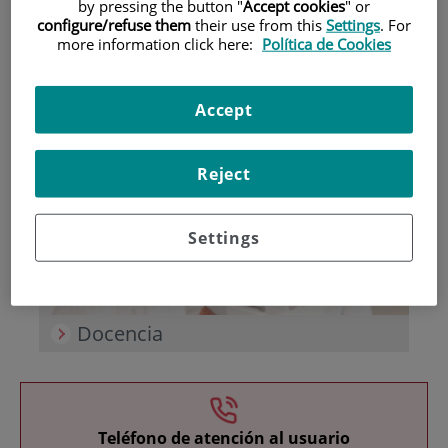
by pressing the button "
Accept cookies
" or
configure/refuse them
their use from this
Settings
. For
more information click here:
Política de Cookies
Accept
Investigación
Reject
Settings
Docencia
Teléfono de atención al usuario