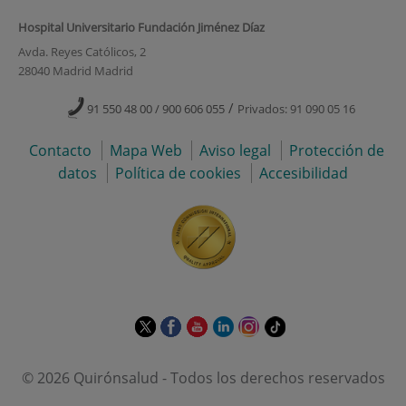
Hospital Universitario Fundación Jiménez Díaz
Avda. Reyes Católicos, 2
28040 Madrid Madrid
/
91 550 48 00 / 900 606 055
Privados: 91 090 05 16
Contacto
Mapa Web
Aviso legal
Protección de
datos
Política de cookies
Accesibilidad
Este
Este
Este
Este
Este
Enlace
enlace
enlace
enlace
enlace
enlace
a
se
se
se
se
se
una
© 2026 Quirónsalud - Todos los derechos reservados
abrirá
abrirá
abrirá
abrirá
abrirá
aplicación
en
en
en
en
en
externa.