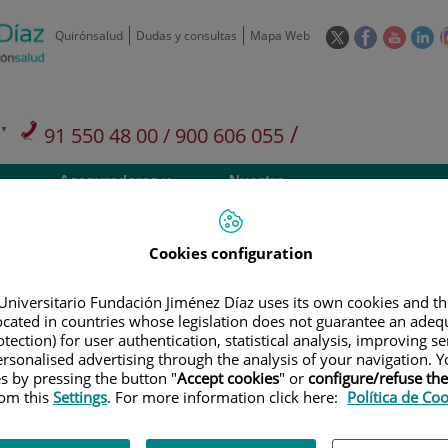
Este
Este
Este
Es
Quirónsalud
Dudas y consultas
Mapa Web
enlace
enlace
enlace
en
se
se
se
se
abrirá
abrirá
abrirá
ab
en
en
en
e
/
91 550 48 00 / 900 606 055
una
una
una
u
ventana
ventana
ventan
ve
Privados: 91 090 05 16
Aseguradoras y
Nuestro
nueva.
nueva.
nueva.
nu
Actividades
mutuas
centro
Cookies configuration
Universitario Fundación Jiménez Díaz uses its own cookies and th
located in countries whose legislation does not guarantee an adequ
Investigación
D
tection) for user authentication, statistical analysis, improving s
rsonalised advertising through the analysis of your navigation. Y
es by pressing the button "
Accept cookies
" or
configure/refuse th
rom this
Settings
. For more information click here:
Política de Co
900 301 013
Teléfono de atención al usuario