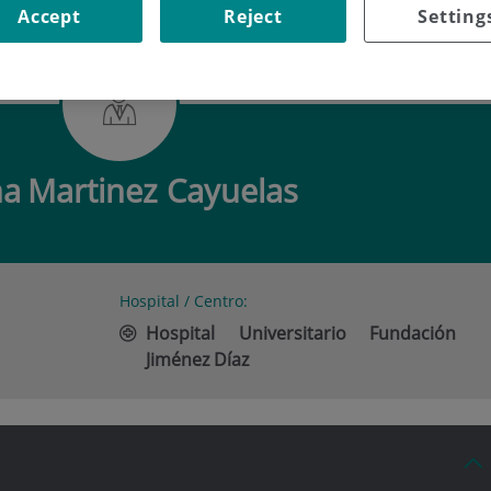
Accept
Reject
Setting
MARTINEZ CAYUELAS
na
Martinez Cayuelas
Hospital / Centro:
Hospital Universitario Fundación
Jiménez Díaz