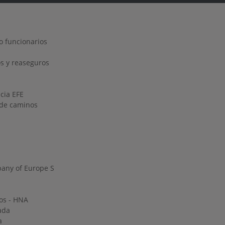
o funcionarios
s y reaseguros
ncia EFE
o de caminos
any of Europe S
os - HNA
ada
a