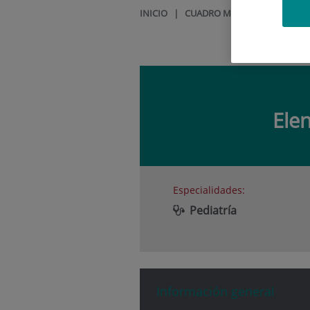
INICIO
|
CUADRO MÉDICO
|
ELENA 
Ele
Especialidades:
Pediatría
Información general