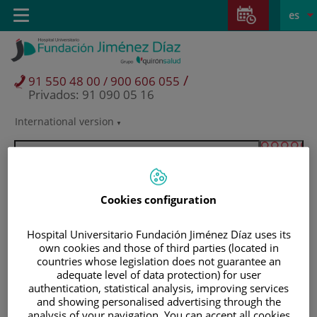
Saltar al contenido
Saltar
E
Idiom
Toggle
es
al
navigation
activo
contenido
/
91 550 48 00 / 900 606 055
Privados: 91 090 05 16
International version
Selector
de
idioma
Cookies configuration
Hospital Universitario Fundación Jiménez Díaz uses its
own cookies and those of third parties (located in
countries whose legislation does not guarantee an
adequate level of data protection) for user
authentication, statistical analysis, improving services
Pacientes y visitantes
and showing personalised advertising through the
analysis of your navigation. You can accept all cookies