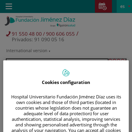
Saltar al contenido
Saltar
E
Idiom
Toggle
es
al
navigation
activo
contenido
/
91 550 48 00 / 900 606 055
Privados: 91 090 05 16
International version
Selector
de
idioma
Cookies configuration
Hospital Universitario Fundación Jiménez Díaz uses its
own cookies and those of third parties (located in
countries whose legislation does not guarantee an
adequate level of data protection) for user
authentication, statistical analysis, improving services
and showing personalised advertising through the
Pacientes y visitantes
analysis of your navigation. You can accept all cookies