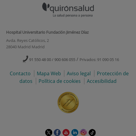
Hospital Universitario Fundación Jiménez Díaz
Avda. Reyes Católicos, 2
28040 Madrid Madrid
/
91 550 48 00 / 900 606 055
Privados: 91 090 05 16
Contacto
Mapa Web
Aviso legal
Protección de
datos
Política de cookies
Accesibilidad
Este
Este
Este
Este
Este
Enlace